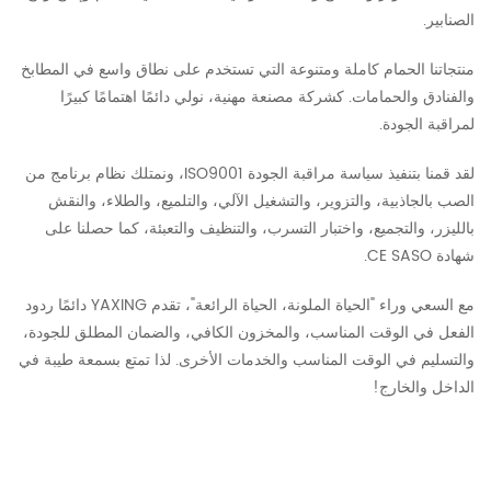
الصنابير.
منتجاتنا الحمام كاملة ومتنوعة التي تستخدم على نطاق واسع في المطابخ
والفنادق والحمامات. كشركة مصنعة مهنية، نولي دائمًا اهتمامًا كبيرًا
لمراقبة الجودة.
لقد قمنا بتنفيذ سياسة مراقبة الجودة ISO9001، ونمتلك نظام برنامج من
الصب بالجاذبية، والتزوير، والتشغيل الآلي، والتلميع، والطلاء، والنقش
بالليزر، والتجميع، واختبار التسرب، والتنظيف والتعبئة، كما حصلنا على
شهادة CE SASO.
مع السعي وراء "الحياة الملونة، الحياة الرائعة"، تقدم YAXING دائمًا ردود
الفعل في الوقت المناسب، والمخزون الكافي، والضمان المطلق للجودة،
والتسليم في الوقت المناسب والخدمات الأخرى. لذا تمتع بسمعة طيبة في
الداخل والخارج!