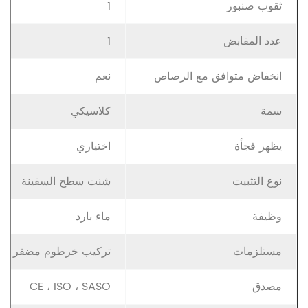
ثقوب صنبور
1
عدد المقابض
1
انخفاض متوافق مع الرصاص
نعم
سمة
كلاسيكي
يظهر فجأة
اختياري
نوع التثبيت
شنت سطح السفينة
وظيفة
ماء بارد
مستلزمات
تركيب خرطوم مضفر
مصدق
CE ، ISO ، SASO