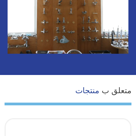
متعلق ب
منتجات