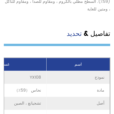
(59٪). السطح مطلي بالكروم ، ومقاوم للصدأ ، ومقاوم للتآكل
، ومتين للغاية
تفاصيل &
تحديد
اسم
غسالة
نموذج
YX108
مادة
نحاس （59٪）
أصل
تشجيانغ ، الصين