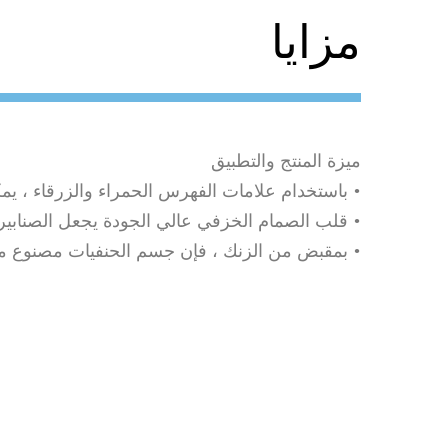
مزايا
ميزة المنتج والتطبيق
• باستخدام علامات الفهرس الحمراء والزرقاء ، ي
• قلب الصمام الخزفي عالي الجودة يجعل الصنابير 
• بمقبض من الزنك ، فإن جسم الحنفيات مصنوع من النحاس (59٪). السطح مطلي بالكروم ، ومضاد للصدأ ، ومقا