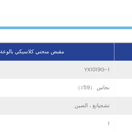
مقبض منحني كلاسيكي بالوعة 
YX1019G-1
نحاس （59٪）
تشجيانغ ، الصين
1