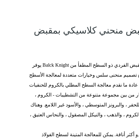
بض منحني كلاسيكي بمقبض
مقدمة ： صنبور المطبخ ذو المقبض الفردي ذو السطح المطفأ من Balck Knight يوفر
ع تصميم منحنى سلس وخيارات متعددة لمعالجة الأسطح
عادة ما نقدم معالجة السطح المطلي بالكروم للحنفيات
تيار من بين مجموعة متنوعة من التشطيبات - الكروم ،
للحفر ، والبرونز المتوسطي ، والأسود غير اللامع. وهناك
 الكروم ، والذهب ، والنيكل المصقول ، والنحاس العتيق ،
و أكثر أناقة. يمكن للمعالجة المتينة لسطح الفولاذ