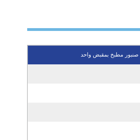
صنبور مطبخ بمقبض واحد