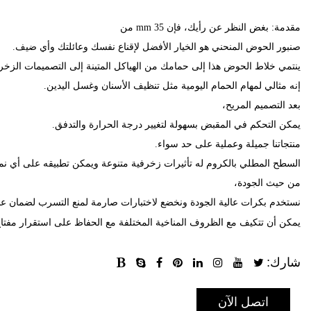
مقدمة:
بغض
النظر
عن
رأيك،
فإن
35
m
m
من
صنبور
الحوض
المنحني
هو
الخيار
الأفضل
لإقناع
نفسك
وعائلتك
وأي
ضيف
.
ينتمي
خلاط
الحوض
هذا
إلى
حمامك
من
الهياكل
المتينة
إلى
التصميمات
الزخر
إنه
مثالي
لمهام
الحمام
اليومية
مثل
تنظيف
الأسنان
وغسل
اليدين
.
بعد
التصميم
المريح
،
يمكن
التحكم
في
المقبض
بسهولة
لتغيير
درجة
الحرارة
والتدفق
.
منتجاتنا
جميلة
وعملية
على
حد
سواء
.
السطح
المطلي
بالكروم
له
تأثيرات
زخرفية
متنوعة
ويمكن
تطبيقه
على
أي
نم
من
حيث
الجودة
،
نستخدم
بكرات
عالية
الجودة
ونخضع
لاختبارات
صارمة
لمنع
التسرب
لضمان
عد
يمكن
أن
تتكيف
مع
الظروف
المناخية
المختلفة
مع
الحفاظ
على
استقرار
مفتا
شارك:
اتصل الآن