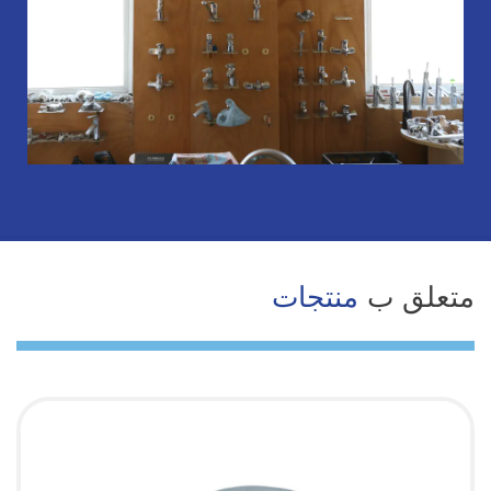
متعلق ب
منتجات