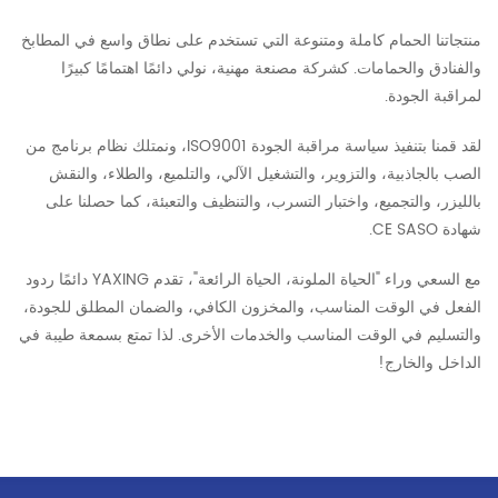
منتجاتنا الحمام كاملة ومتنوعة التي تستخدم على نطاق واسع في المطابخ
والفنادق والحمامات. كشركة مصنعة مهنية، نولي دائمًا اهتمامًا كبيرًا
لمراقبة الجودة.
لقد قمنا بتنفيذ سياسة مراقبة الجودة ISO9001، ونمتلك نظام برنامج من
الصب بالجاذبية، والتزوير، والتشغيل الآلي، والتلميع، والطلاء، والنقش
بالليزر، والتجميع، واختبار التسرب، والتنظيف والتعبئة، كما حصلنا على
شهادة CE SASO.
مع السعي وراء "الحياة الملونة، الحياة الرائعة"، تقدم YAXING دائمًا ردود
الفعل في الوقت المناسب، والمخزون الكافي، والضمان المطلق للجودة،
والتسليم في الوقت المناسب والخدمات الأخرى. لذا تمتع بسمعة طيبة في
الداخل والخارج!