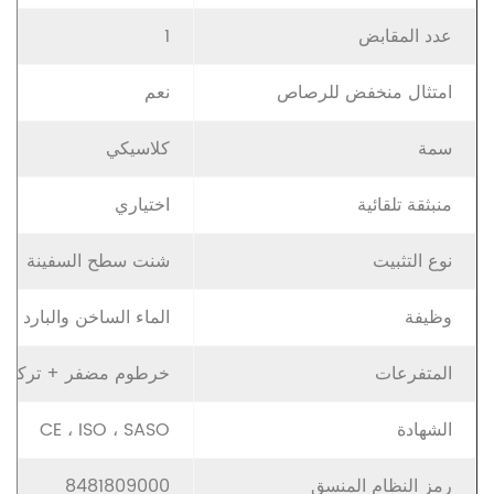
عدد المقابض
1
امتثال
منخفض
للرصاص
نعم
سمة
كلاسيكي
منبثقة
تلقائية
اختياري
نوع التثبيت
شنت سطح السفينة
وظيفة
الماء الساخن والبارد
المتفرعات
خرطوم
مضفر
+
تركيبا
الشهادة
CE ، ISO ، SASO
رمز النظام المنسق
8481809000