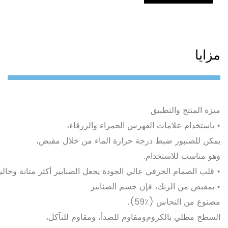
مزايا
ميزة
المنتج
والتطبيق
•
باستخدام
علامات
الفهرس
الحمراء
والزرقاء
،
يمكن
للصنبور
ضبط
درجة
حرارة
الماء
من
خلال
مقبض
،
وهو
مناسب
للاستخدام
.
•
قلب
الصمام
الخزفي
عالي
الجودة
يجعل
الصنابير
أكثر
متانة
وخالي
•
بمقبض
من
الزنك
،
فإن
جسم
الصنابير
مصنوع
من
النحاس
(59٪).
السطح
مطلي
بالكروم
ومقاوم
للصدأ
،
ومقاوم
للتآكل
،