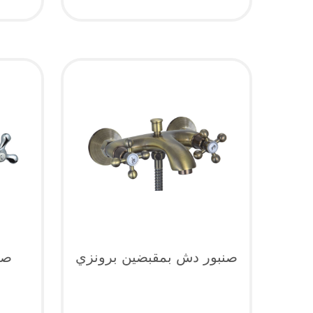
صنبور دش بمقبضين برونزي
صن