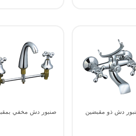
بور دش ذو مقبضين
صنبور دش مخفي بمقب