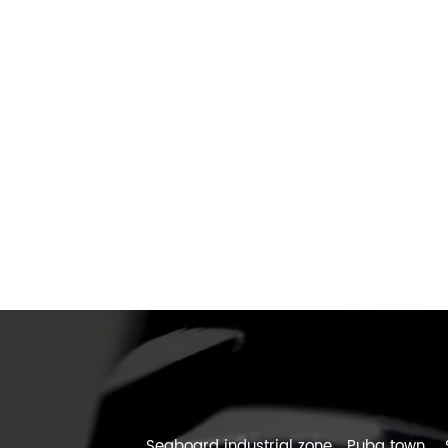
Seaboard industrial zone，Puba town， Sanme