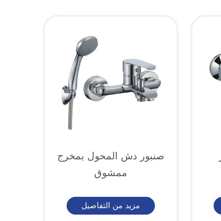
صنبور دش المحول بمخرج
ممشوق
مزيد من التفاصيل