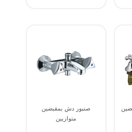
ضين
صنبور دش بمقبضين
متوازيين