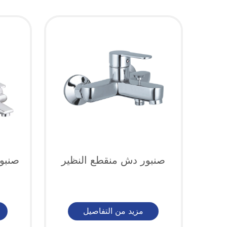
صنبور دش منقطع النظير
صنبو
مزيد من التفاصيل