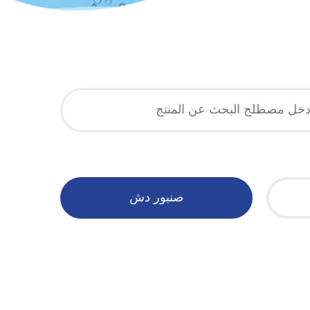
صنبور دش