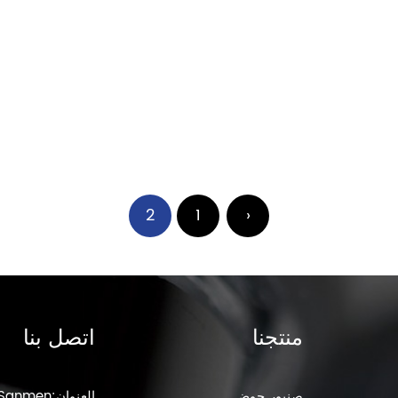
2
1
‹
منتجنا
اتصل بنا
صنبور حوض
العنوان:n